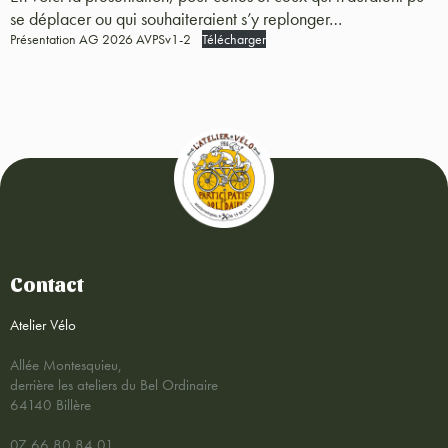
se déplacer ou qui souhaiteraient s’y replonger…
Présentation AG 2026 AVPSv1-2
Télécharger
Contact
Atelier Vélo
Allée Montesquieu,
derrière les ateliers du Bel Ordinaire
64140 Billère
07 66 80 84 01