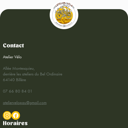
Contact
Atelier Vélo
Allée Montesquieu,
derrière les ateliers du Bel Ordinaire
64140 Billère
07 66 80 84 01
ateliervelopau@gmail.com
Horaires